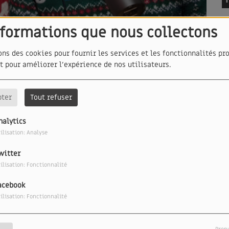
nformations que nous collectons
ons des cookies pour fournir les services et les fonctionnalités pr
et pour améliorer l'expérience de nos utilisateurs.
T
pter
Tout refuser
ps d'une émission avec Anthony. Bonne humeur,
 pour cette soirée du réveillon de Noël.
nalytics
ilisation: Analyse
witter
ilisation: Fonctionnalité
C
acebook
our commenter cet article
ilisation: Fonctionnalité
CONNECTER