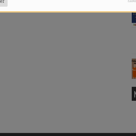
Prop
er