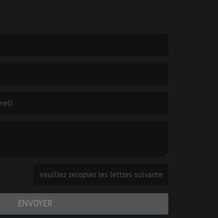
(Captcha invalide. )
ENVOYER