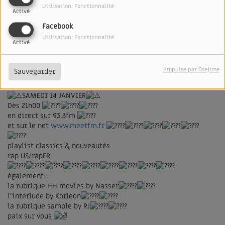
Utilisation: Fonctionnalité
Activé
Facebook
Utilisation: Fonctionnalité
Activé
Propulsé par Orejime
Sauvegarder
13 JANVIER 2023
SAMEDI 14 JANVIER
Dès 21h00
en direct sur 93.3fm
et sur le net
www.meetfm.fr
playlist classics & nouveautés
rap
US/rapFR
également:
la rubrique HH movies by Nasser
l'interlude by Korleon
la rubrique sample by RJ
paix sur vous